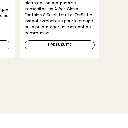
pierre de son programme
R
Mêlant l’
immobilier Les Allées Claire
 que
pierre de
Fontaine à Saint-Leu-La-Forêt. Un
chia.
propriété
instant symbolique pour le groupe
Castel Nu
qui a pu partager un moment de
communion...
LIRE LA SUITE