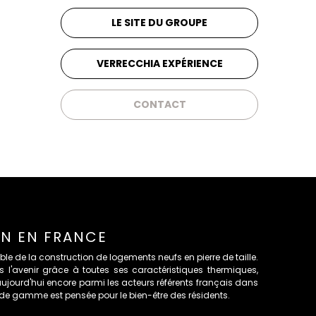
LE SITE DU GROUPE
VERRECCHIA EXPÉRIENCE
CONTACT
ON EN FRANCE
le de la construction de logements neufs en pierre de taille.
ers l'avenir grâce à toutes ses caractéristiques thermiques,
 aujourd'hui encore parmi les acteurs référents français dans
de gamme est pensée pour le bien-être des résidents.