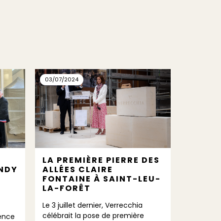
03/07/2024
21/06/202
LA PREMIÈRE PIERRE DES
DÉCOU
NDY
ALLÉES CLAIRE
NOUVE
FONTAINE À SAINT-LEU-
ORSAY
LA-FORÊT
En juin de
Le 3 juillet dernier, Verrecchia
résidence
célébrait la pose de première
dence
ouverte à