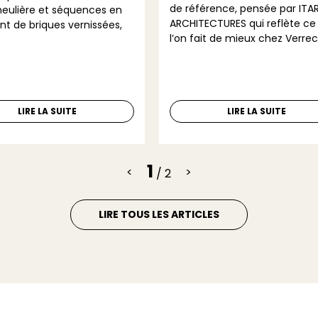
de référence, pensée par ITA
meulière et séquences en
ARCHITECTURES qui reflète ce
t de briques vernissées,
l’on fait de mieux chez Verrec
LIRE LA SUITE
LIRE LA SUITE
1
<
>
/ 2
LIRE TOUS LES ARTICLES