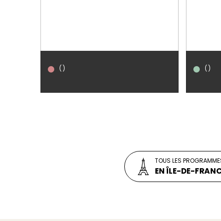
()
()
T
LIVRAISON
LIVRAIS
Situé au coeur d'un parc arboré, le château
Situé à q
ce aux
de la Maye est un joyau historique. Une
TOUS LES PROGRAMME
nouvelle 
ort
nouvelle page de son histoire s'écrit grâce
vie unique
EN ÎLE-DE-FRAN
à sa réhabilitation.
vacances 
EN SAVOIR PLUS