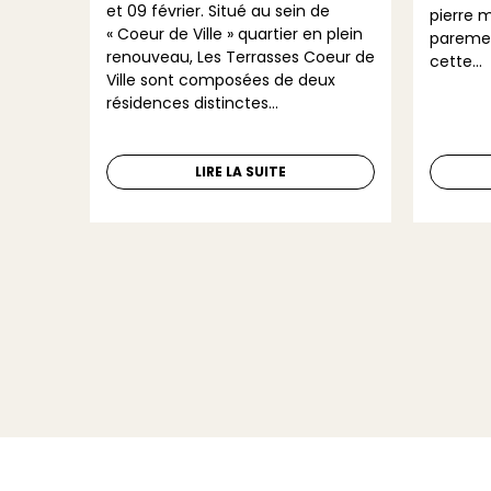
et 09 février. Situé au sein de
pierre 
« Coeur de Ville » quartier en plein
paremen
e un
renouveau, Les Terrasses Coeur de
cette...
n.
Ville sont composées de deux
ire,
résidences distinctes...
LIRE LA SUITE