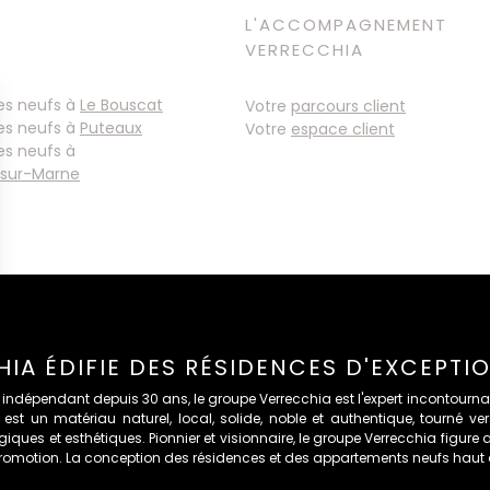
L'ACCOMPAGNEMENT
VERRECCHIA
s neufs à
Votre
parcours client
s neufs à
Votre
espace client
s neufs à
IA ÉDIFIE DES RÉSIDENCES D'EXCEPTI
 indépendant depuis 30 ans, le groupe Verrecchia est l'expert incontournab
le est un matériau naturel, local, solide, noble et authentique, tourné v
iques et esthétiques. Pionnier et visionnaire, le groupe Verrecchia figure
romotion. La conception des résidences et des appartements neufs haut 