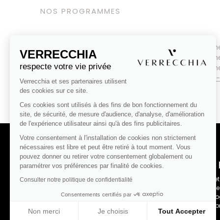
NOS PROGRAMMES
Appartements neufs
Atlantique
Programme
VERRECCHIA
Appartements neufs
Méditerranée
Programme
respecte votre vie privée
Appartements neufs
Ile de France
Programme
Nos programmes neufs pour
Habiter
Verrecchia et ses partenaires utilisent
Nos programmes neufs pour
Investir
des cookies sur ce site.
Ces cookies sont utilisés à des fins de bon fonctionnement du
site, de sécurité, de mesure d'audience, d'analyse, d'amélioration
de l'expérience utilisateur ainsi qu'à des fins publicitaires.
Votre consentement à l'installation de cookies non strictement
nécessaires est libre et peut être retiré à tout moment. Vous
pouvez donner ou retirer votre consentement globalement ou
VERRECCH
paramétrer vos préférences par finalité de cookies.
Groupe familial et
Consulter notre politique de confidentialité
La pierre de tail
Consentements certifiés par
techniques, écolog
la construction-p
Non merci
Je choisis
Tout Accepter