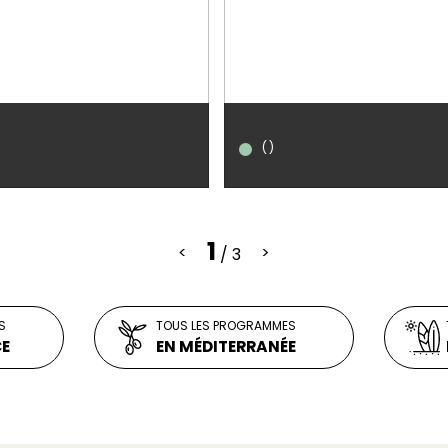
()
1
<
>
/ 3
T
ON
T
LIVRAISON
uelques pas des plages, cette
Prochainement à Vélizy-Villacoublay,
S
adresse bénéficie d'un cadre de
TOUS LES PROGRAMMES
quartier le Mail : découvrez une nouv
 et vous offrira un air de
CE
EN MÉDITERRANÉE
résidence Verrecchia
tout au long de l'année.
EN SAVOIR PLUS
EN SAVOIR PLUS