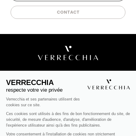
CONTACT
VERRECCHIA ÉDIFIE DES RÉSIDENCES
D'EXCEPTION EN FRANCE
VERRECCHIA
Groupe familial et indépendant depuis 30 ans, le groupe
respecte votre vie privée
Verrecchia est l'expert incontournable de la construction de
Verrecchia et ses partenaires utilisent des
logements neufs en pierre de taille. La pierre de taille est un
cookies sur ce site.
matériau naturel, local, solide, noble et authentique, tourné
vers l'avenir grâce à toutes ses caractéristiques thermiques,
Ces cookies sont utilisés à des fins de bon fonctionnement du site, de
techniques, écologiques et esthétiques. Pionnier et visionnaire,
sécurité, de mesure d'audience, d'analyse, d'amélioration de
le groupe Verrecchia figure aujourd'hui encore parmi les
l'expérience utilisateur ainsi qu'à des fins publicitaires.
acteurs référents français dans la construction-promotion.
La conception des résidences et des appartements neufs
Votre consentement à l'installation de cookies non strictement