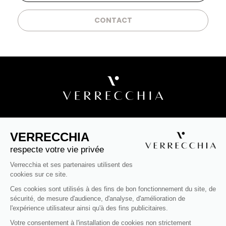
CONTACT
VERRECCHIA ÉDIFIE DES RÉSIDENCES
D'EXCEPTION EN FRANCE
VERRECCHIA
Groupe familial et indépendant depuis 30 ans, le groupe
respecte votre vie privée
Verrecchia est l'expert incontournable de la construction de
Verrecchia et ses partenaires utilisent des
logements neufs en pierre de taille. La pierre de taille est un
cookies sur ce site.
matériau naturel, local, solide, noble et authentique, tourné
vers l'avenir grâce à toutes ses caractéristiques thermiques,
Ces cookies sont utilisés à des fins de bon fonctionnement du site, de
techniques, écologiques et esthétiques. Pionnier et visionnaire,
sécurité, de mesure d'audience, d'analyse, d'amélioration de
le groupe Verrecchia figure aujourd'hui encore parmi les
l'expérience utilisateur ainsi qu'à des fins publicitaires.
acteurs référents français dans la construction-promotion.
La conception des résidences et des appartements neufs
Votre consentement à l'installation de cookies non strictement