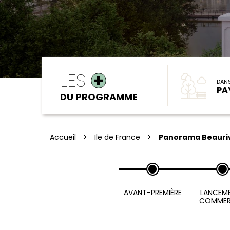
LES
+
DAN
PA
DU PROGRAMME
Accueil
>
Ile de France
>
Panorama Beauriv
AVANT-PREMIÈRE
LANCEM
COMMER