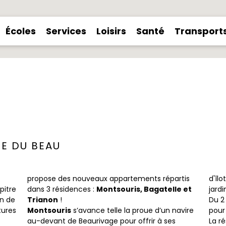
Écoles
Services
Loisirs
Santé
Transport
NE DU BEAU
propose des nouveaux appartements répartis
d'îlo
pitre
dans 3 résidences :
Montsouris, Bagatelle et
jardi
in de
Trianon
!
Du 2 
tures
Montsouris
s’avance telle la proue d’un navire
pour
au-devant de Beaurivage pour offrir à ses
La r