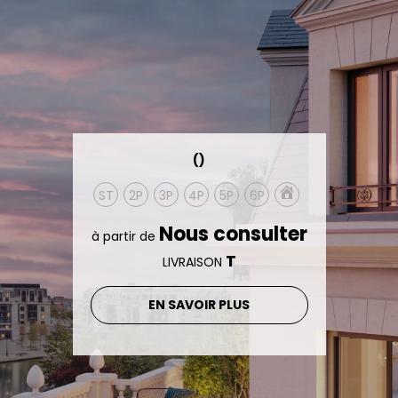
()
ST
2P
3P
4P
5P
6P
Nous consulter
à partir de
T
LIVRAISON
EN SAVOIR PLUS