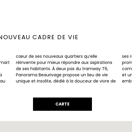
 NOUVEAU CADRE DE VIE
amart
tions
, les
la
e
e
’au
 de
embe
CARTE