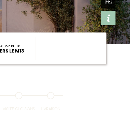
500M* DU T6
ERS LE M13
VISITE CLOISONS
LIVRAISON