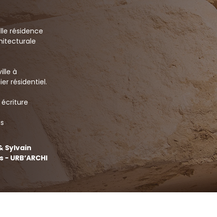
lle résidence
hitecturale
lle à
er résidentiel.
 écriture
es
& Sylvain
s - URB’ARCHI