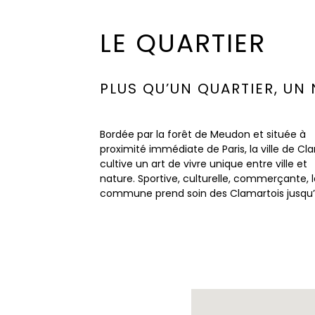
LE QUARTIER
PLUS QU’UN QUARTIER, UN
Bordée par la forêt de Meudon et située à
cœur de ses nouveaux quartiers qu’elle
ses résidents. Au-delà des jardins, des
proximité immédiate de Paris, la ville de Cl
réinvente pour mieux répondre aux aspira
promenades et aires de jeux au bord du lac
cultive un art de vivre unique entre ville et
de ses habitants. À deux pas du tramway T6,
commerces et restaurants, un groupe scolaire
nature. Sportive, culturelle, commerçante, 
Panorama Beaurivage propose un lieu de vi
et une crèche à proximité immédiat
commune prend soin des Clamartois jusqu
unique et insolite, dédié à la douceur de vivre