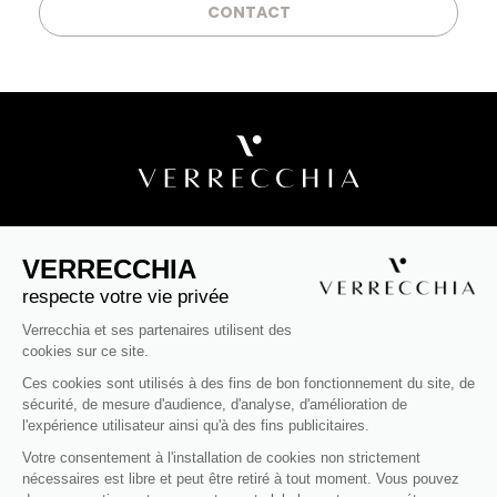
CONTACT
VERRECCHIA ÉDIFIE DES RÉSIDENCES
D'EXCEPTION EN FRANCE
VERRECCHIA
Groupe familial et indépendant depuis 30 ans, le groupe
respecte votre vie privée
Verrecchia est l'expert incontournable de la construction de
Verrecchia et ses partenaires utilisent des
logements neufs en pierre de taille. La pierre de taille est un
cookies sur ce site.
matériau naturel, local, solide, noble et authentique, tourné
vers l'avenir grâce à toutes ses caractéristiques thermiques,
Ces cookies sont utilisés à des fins de bon fonctionnement du site, de
techniques, écologiques et esthétiques. Pionnier et visionnaire,
sécurité, de mesure d'audience, d'analyse, d'amélioration de
le groupe Verrecchia figure aujourd'hui encore parmi les
l'expérience utilisateur ainsi qu'à des fins publicitaires.
acteurs référents français dans la construction-promotion.
La conception des résidences et des appartements neufs
Votre consentement à l'installation de cookies non strictement
haut de gamme est pensée pour le bien-être des résidents.
nécessaires est libre et peut être retiré à tout moment. Vous pouvez