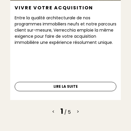
VIVRE VOTRE ACQUISITION
P
T
Entre la qualité architecturale de nos
E
programmes immobiliers neufs et notre parcours
En
client sur-mesure, Verrecchia emploie la même
l’
exigence pour faire de votre acquisition
de
immobilière une expérience résolument unique.
lo
bé
én
LIRE LA SUITE
1
<
>
/ 5