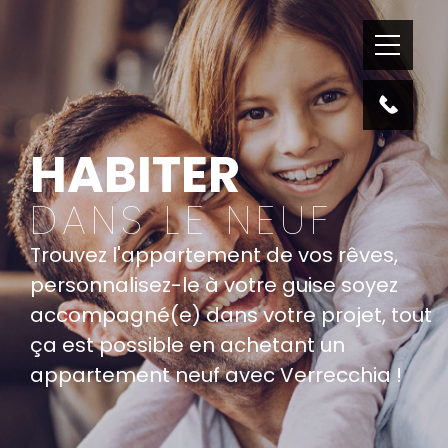
HABITER
DANS LE NEUF
Trouvez l'appartement de vos rêves,
personnalisez-le à votre guise soyez
accompagné(e) dans votre projet, tout
ça est possible en achetant un
appartement neuf avec Verrecchia !