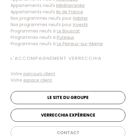
Appartements neufs
Méditerranée
Appartements neufs
Ile de France
Nos programmes neufs pour
Habiter
Nos programmes neufs pour
Investir
Programmes neufs à
Programmes neufs à
Programmes neufs à
L'ACCOMPAGNEMENT VERRECCHIA
Votre
parcours client
Votre
espace client
LE SITE DU GROUPE
VERRECCHIA EXPÉRIENCE
CONTACT