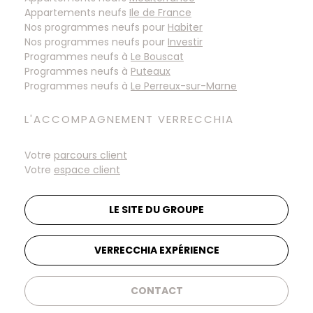
Appartements neufs
Ile de France
Nos programmes neufs pour
Habiter
Nos programmes neufs pour
Investir
Programmes neufs à
Programmes neufs à
Programmes neufs à
L'ACCOMPAGNEMENT VERRECCHIA
Votre
parcours client
Votre
espace client
LE SITE DU GROUPE
VERRECCHIA EXPÉRIENCE
CONTACT