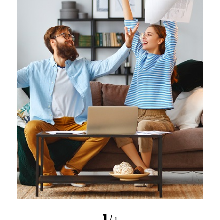
1
/ 1