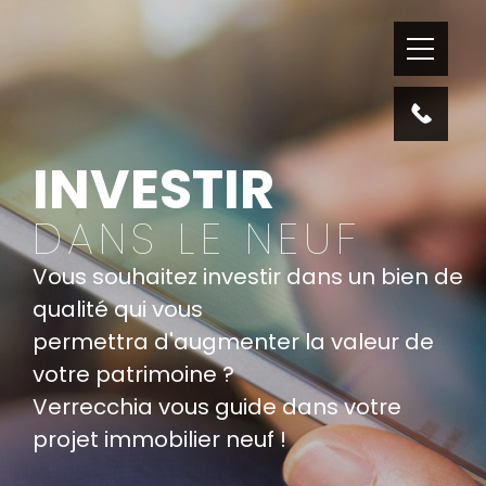
INVESTIR
DANS LE NEUF
Vous souhaitez investir dans un bien de
qualité qui vous
permettra d'augmenter la valeur de
votre patrimoine ?
Verrecchia vous guide dans votre
projet immobilier neuf !