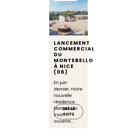
LANCEMENT
COMMERCIAL
DU
MONTEBELLO
À NICE
(06)
En juin
dernier, notre
nouvelle
résidence
Montebello
LIRE LA
s’est
SUITE
ouverte...