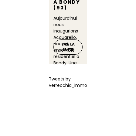
À BONDY
(93)
Aujourd’hui
nous
inaugurions
Acquarello,
nouvel
LIRE LA
ensemble
SUITE
résidentiel à
Bondy. Une...
Tweets by
verrecchia_immo