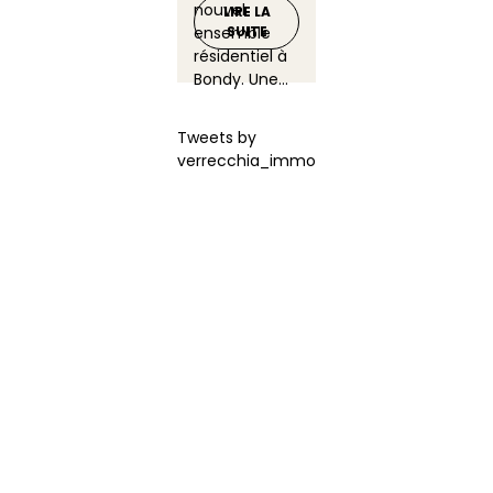
nouvel
LIRE LA
ensemble
SUITE
résidentiel à
Bondy. Une...
Tweets by
verrecchia_immo