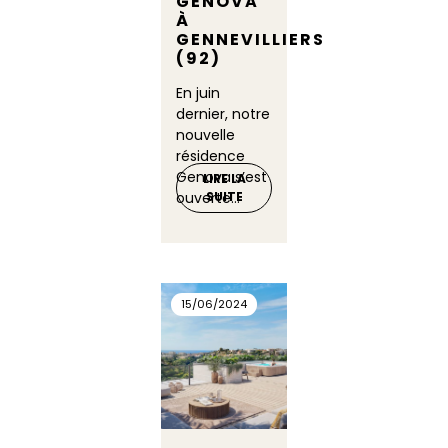
GENOVA
À
GENNEVILLIERS
(92)
En juin
dernier, notre
nouvelle
résidence
Genova s’est
LIRE LA
ouverte...
SUITE
15/06/2024